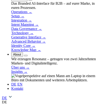
Das Branded AI-Interface für B2B – auf eurer Marke, in
euren Prozessen.
Operations →
Setup →
Integration →
Intent Mapping →
Data Governance →
Technology →
Generative Interface →
Advanced Behavior →
Identity Core →
Knowledge Map →
About
Wir erzeugen Resonanz – getragen von zwei Jahrzehnten
Marken- und Digitalintelligenz.
Über uns →
Insights →
DE
EN
Kontakt
DE
DE